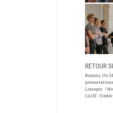
RETOUR S
Bonjour, Un G
présentations 
Limoges ! Nou
CAUE : Frédéri