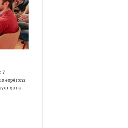
x 7
us espérons
yer qui a